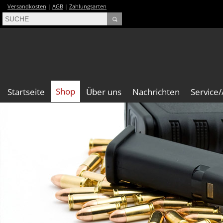
Versandkosten
|
AGB
|
Zahlungsarten
Shop
Startseite
Über uns
Nachrichten
Service