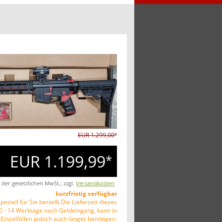
EUR 1.299,00
*
EUR 1.199,99
*
. der gesetzlichen MwSt.; zzgl.
Versandkosten
kurzfristig verfügbar
peziell für Sie bestellt.Die Lieferzeit dieses
10 - 14 Werktage nach Geldeingang, kann in
Einzelfällen jedoch auch länger benötigen.