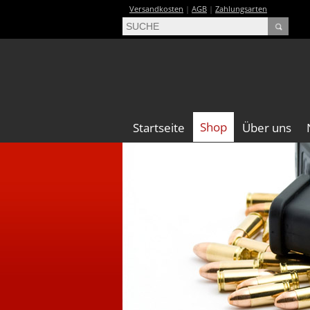
Versandkosten
|
AGB
|
Zahlungsarten
Shop
Startseite
Über uns