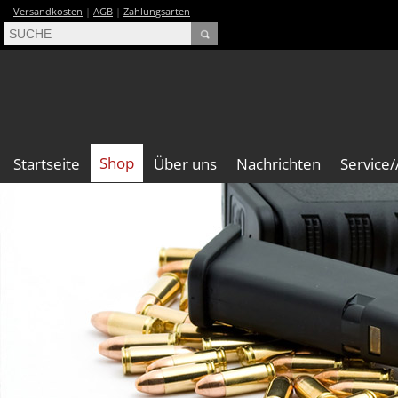
Versandkosten
|
AGB
|
Zahlungsarten
Shop
Startseite
Über uns
Nachrichten
Service