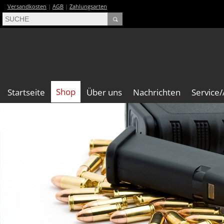
Versandkosten
|
AGB
|
Zahlungsarten
Shop
Startseite
Über uns
Nachrichten
Service