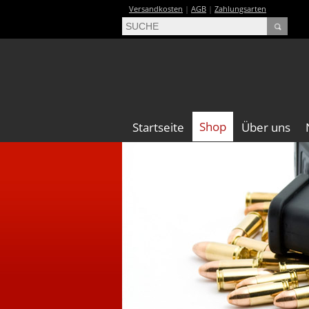
Versandkosten
|
AGB
|
Zahlungsarten
Shop
Startseite
Über uns