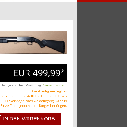
EUR 499,99
*
. der gesetzlichen MwSt.; zzgl.
Versandkosten
kurzfristig verfügbar
peziell für Sie bestellt.Die Lieferzeit dieses
10 - 14 Werktage nach Geldeingang, kann in
Einzelfällen jedoch auch länger benötigen.
IN DEN WARENKORB