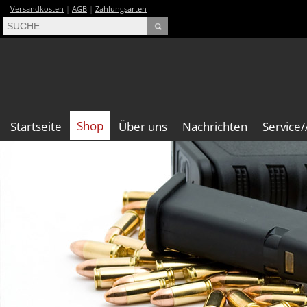
Versandkosten
|
AGB
|
Zahlungsarten
Shop
Startseite
Über uns
Nachrichten
Service