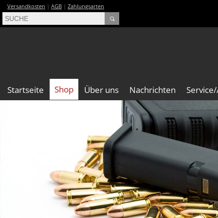
Versandkosten
|
AGB
|
Zahlungsarten
Shop
Startseite
Über uns
Nachrichten
Service