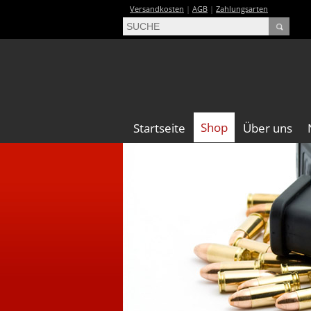
Versandkosten
|
AGB
|
Zahlungsarten
Shop
Startseite
Über uns