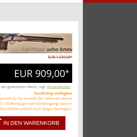
EUR 1.039,00
*
EUR 909,00
*
. der gesetzlichen MwSt.; zzgl.
Versandkosten
kurzfristig verfügbar
peziell für Sie bestellt.Die Lieferzeit dieses
10 - 14 Werktage nach Geldeingang, kann in
Einzelfällen jedoch auch länger benötigen.
IN DEN WARENKORB