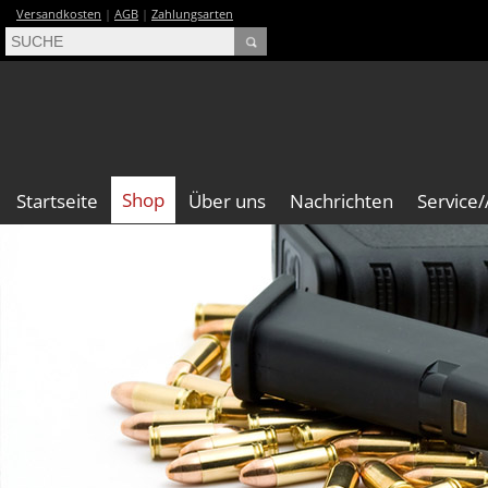
Versandkosten
|
AGB
|
Zahlungsarten
Shop
Startseite
Über uns
Nachrichten
Service