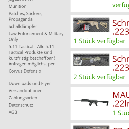
verfü
Munition
Patches, Stickers,
Propaganda
Sch
Schalldämpfer
.22
Law Enforcement & Military
Only
1 Stück verfügbar
5.11 Tactical - Alle 5.11
Tactical Produkte sind
Sch
kurzfristig beschaffbar !
Anfragen möglichst per
.22
Corvus Defensio
2 Stück verfügbar
Downloads und Flyer
Versandoptionen
MAU
Zahlungsarten
.22l
Datenschutz
1 Stü
AGB