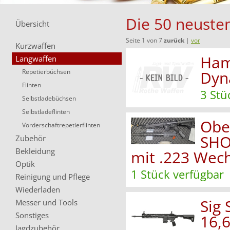
Die 50 neusten
Übersicht
Seite 1 von 7
zurück
|
vor
Kurzwaffen
Ham
Langwaffen
Repetierbüchsen
Dyn
Flinten
3 Stü
Selbstladebüchsen
Selbstladeflinten
Obe
Vorderschaftrepetierflinten
SHO
Zubehör
Bekleidung
mit .223 Wech
Optik
1 Stück verfügbar
Reinigung und Pflege
Wiederladen
Sig 
Messer und Tools
Sonstiges
16,
Jagdzubehör