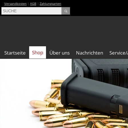
Versandkosten
|
AGB
|
Zahlungsarten
Shop
Startseite
Über uns
Nachrichten
Service