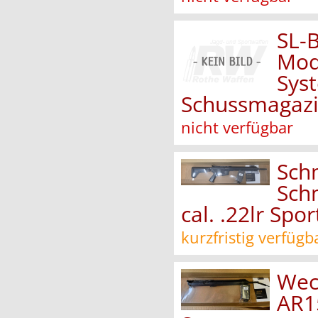
SL-
Mod
Syst
Schussmagazin
nicht verfügbar
Schm
Sch
cal. .22lr Spor
kurzfristig verfügb
Wec
AR15