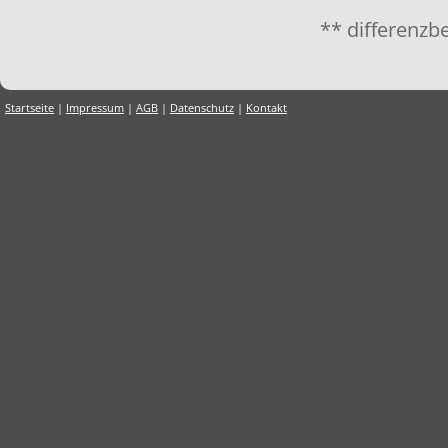
** differenzb
Startseite
|
Impressum
|
AGB
|
Datenschutz
|
Kontakt