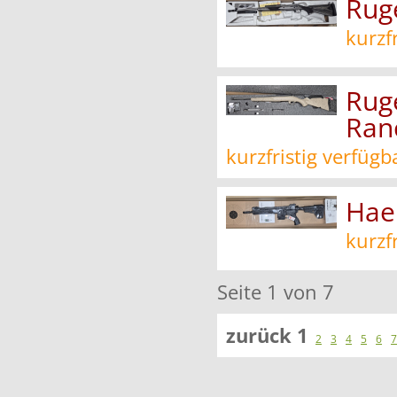
Ruge
kurzf
Rug
Ran
kurzfristig verfügb
Hae
kurzf
Seite 1 von 7
zurück
1
2
3
4
5
6
7