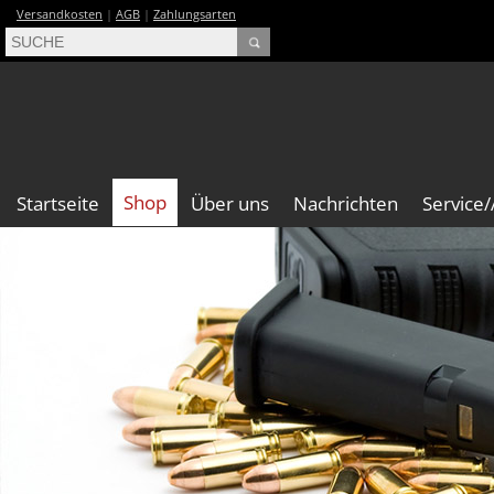
Versandkosten
|
AGB
|
Zahlungsarten
Shop
Startseite
Über uns
Nachrichten
Service