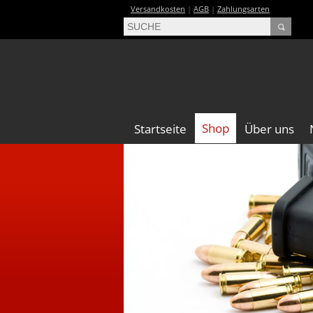
Versandkosten
|
AGB
|
Zahlungsarten
Shop
Startseite
Über uns