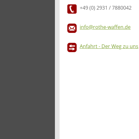
+49 (0) 2931 / 7880042
info@rothe-waffen.de
Anfahrt - Der Weg zu uns