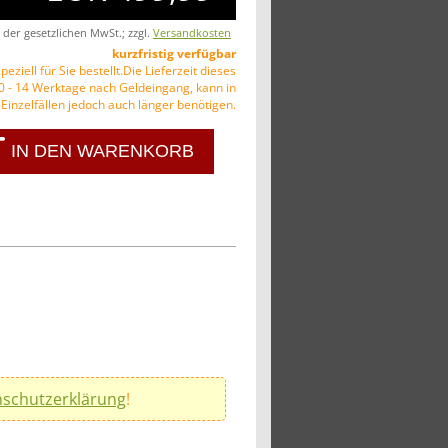
. der gesetzlichen MwSt.; zzgl.
Versandkosten
kurzfristig verfügbar
peziell für Sie bestellt.Die Lieferzeit dieses
10 - 14 Werktage nach Geldeingang, kann in
Einzelfällen jedoch auch länger benötigen.
IN DEN WARENKORB
schutzerklärung
!