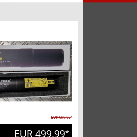
EUR 699,99
*
EUR 499,99
*