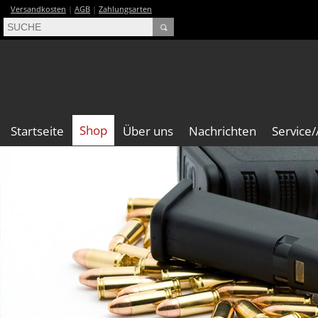
Versandkosten
|
AGB
|
Zahlungsarten
Shop
Startseite
Über uns
Nachrichten
Service