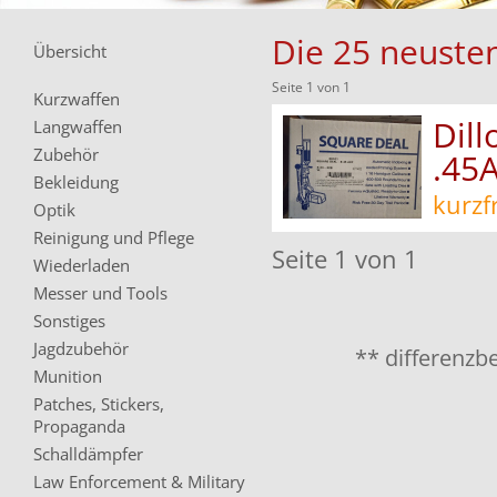
Die 25 neusten
Übersicht
Seite 1 von 1
Kurzwaffen
Dill
Langwaffen
Zubehör
.45
Bekleidung
kurzf
Optik
Reinigung und Pflege
Seite 1 von 1
Wiederladen
Messer und Tools
Sonstiges
Jagdzubehör
** differenzb
Munition
Patches, Stickers,
Propaganda
Schalldämpfer
Law Enforcement & Military