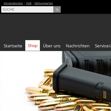
Versandkosten
|
AGB
|
Zahlungsarten
Shop
Startseite
Über uns
Nachrichten
Service