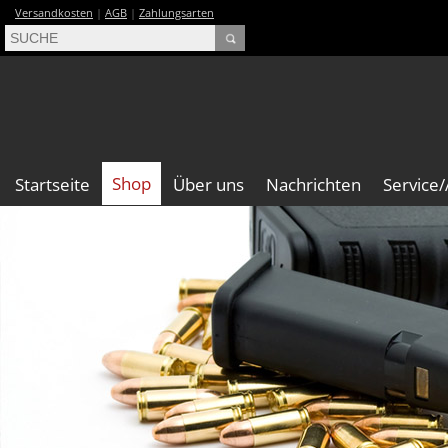
Versandkosten
|
AGB
|
Zahlungsarten
Shop
Startseite
Über uns
Nachrichten
Service