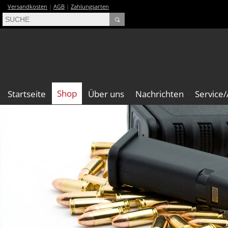
Versandkosten
|
AGB
|
Zahlungsarten
Shop
Startseite
Über uns
Nachrichten
Service