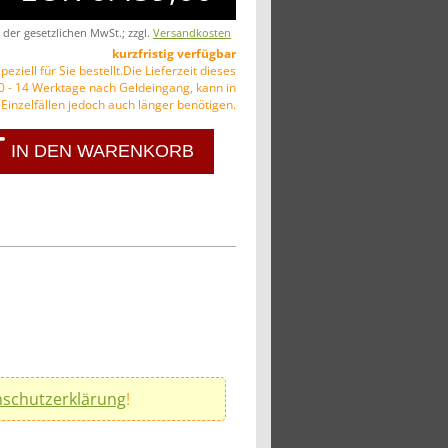
. der gesetzlichen MwSt.; zzgl.
Versandkosten
kurzfristig verfügbar
peziell für Sie bestellt.Die Lieferzeit dieses
10 - 14 Werktage nach Geldeingang, kann in
Einzelfällen jedoch auch länger benötigen.
IN DEN WARENKORB
schutzerklärung
!