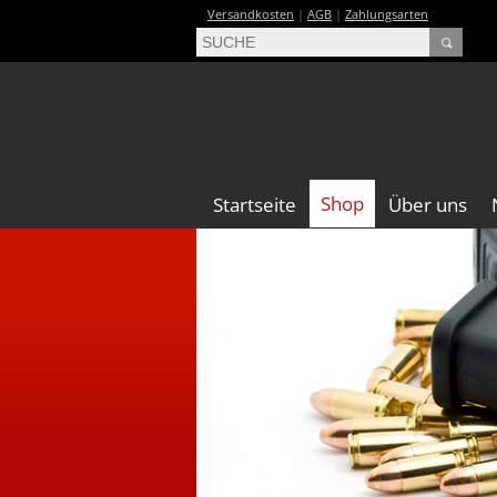
Versandkosten
|
AGB
|
Zahlungsarten
Shop
Startseite
Über uns