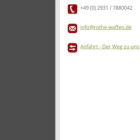
+49 (0) 2931 / 7880042
info@rothe-waffen.de
Anfahrt - Der Weg zu uns