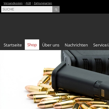
Versandkosten
|
AGB
|
Zahlungsarten
Shop
Startseite
Über uns
Nachrichten
Service