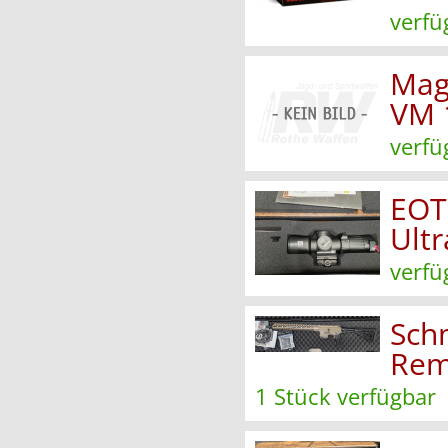
verfü
Mag
VM 
verfü
EOT
Ult
verfü
Sch
Rem
1 Stück verfügbar