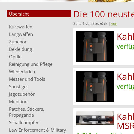
Die 100 neuste
Übersicht
Seite 1 von 8
zurück
|
vor
Kurzwaffen
Kah
Langwaffen
Zubehör
verfü
Bekleidung
Optik
Reinigung und Pflege
Wiederladen
Kah
Messer und Tools
verfü
Sonstiges
Jagdzubehör
Munition
Patches, Stickers,
Kah
Propaganda
Schalldämpfer
MSR
Law Enforcement & Military