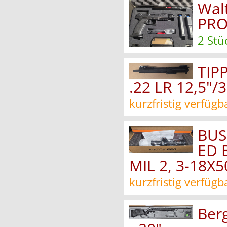
Wal
PRO
2 Stü
TIP
.22 LR 12,5"
kurzfristig verfügb
BUS
ED 
MIL 2, 3-18
kurzfristig verfügb
Berg