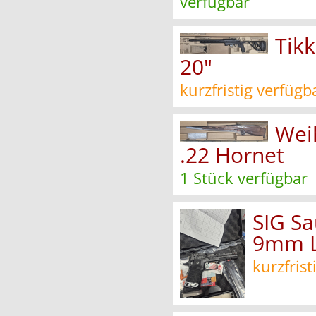
verfügbar
Tikk
20"
kurzfristig verfügb
Wei
.22 Hornet
1 Stück verfügbar
SIG S
9mm L
kurzfrist