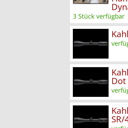
Dyn
3 Stück verfügbar
Kah
verfü
Kahl
Dot
verfü
Kah
SR/