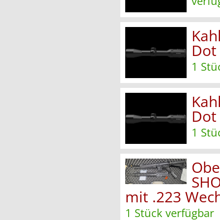
verfü
Kahl
Dot
1 Stü
Kahl
Dot
1 Stü
Obe
SHO
mit .223 Wech
1 Stück verfügbar