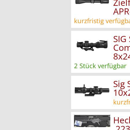
Ziel
APR
kurzfristig verfügb
SIG
Comp
8x2
2 Stück verfügbar
Sig
10x
kurzf
Hec
.22