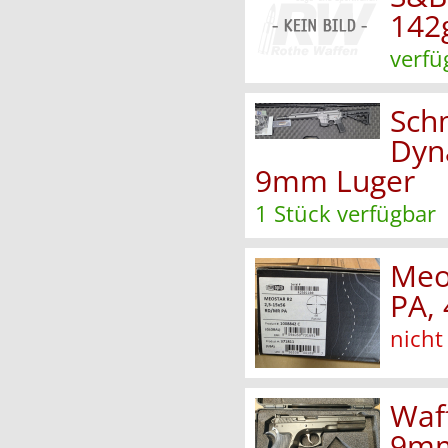
142
verfü
Sch
Dyn
9mm Luger
1 Stück verfügbar
Meo
PA,
nicht
Waff
9mm