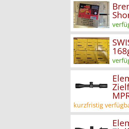
Bre
Shor
verfü
SWIS
168
verfü
Ele
Ziel
MPR
kurzfristig verfügb
Ele