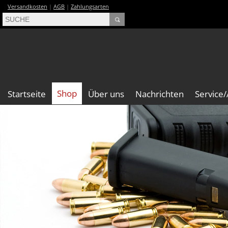
Versandkosten
|
AGB
|
Zahlungsarten
Shop
Startseite
Über uns
Nachrichten
Service