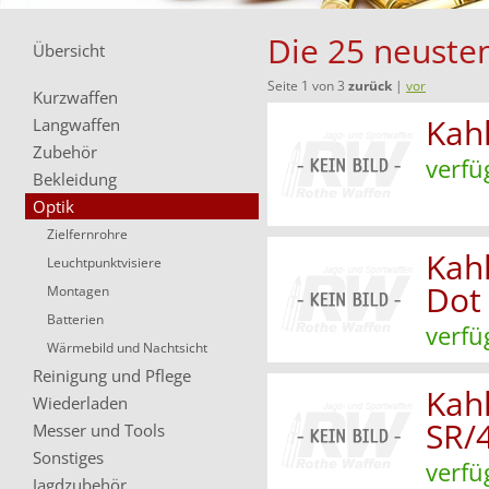
Die 25 neusten
Übersicht
Seite 1 von 3
zurück
|
vor
Kurzwaffen
Kah
Langwaffen
Zubehör
verfü
Bekleidung
Optik
Zielfernrohre
Kahl
Leuchtpunktvisiere
Dot
Montagen
Batterien
verfü
Wärmebild und Nachtsicht
Reinigung und Pflege
Kah
Wiederladen
SR/
Messer und Tools
Sonstiges
verfü
Jagdzubehör