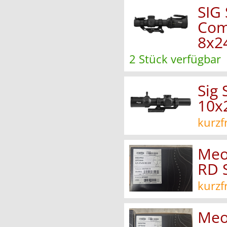
SIG
Comp
8x2
2 Stück verfügbar
Sig
10x
kurzf
Meo
RD 
kurzf
Meo