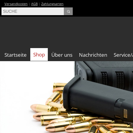
Versandkosten
|
AGB
|
Zahlungsarten
Shop
Startseite
Über uns
Nachrichten
Service