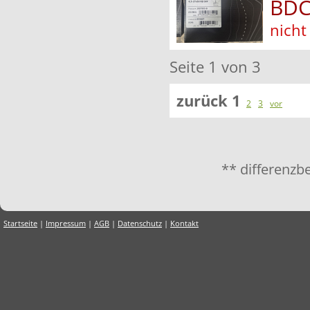
BDC
nicht
Seite 1 von 3
zurück
1
2
3
vor
** differenzb
Startseite
|
Impressum
|
AGB
|
Datenschutz
|
Kontakt