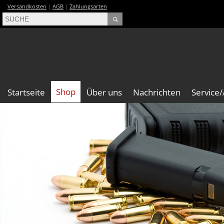
Versandkosten
|
AGB
|
Zahlungsarten
Shop
Startseite
Über uns
Nachrichten
Service