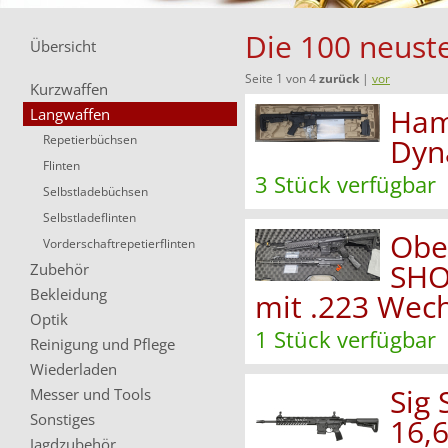
Die 100 neuste
Übersicht
Seite 1 von 4
zurück
|
vor
Kurzwaffen
Ham
Langwaffen
Repetierbüchsen
Dyn
Flinten
3 Stück verfügbar
Selbstladebüchsen
Selbstladeflinten
Obe
Vorderschaftrepetierflinten
SHO
Zubehör
Bekleidung
mit .223 Wech
Optik
1 Stück verfügbar
Reinigung und Pflege
Wiederladen
Sig 
Messer und Tools
Sonstiges
16,
Jagdzubehör