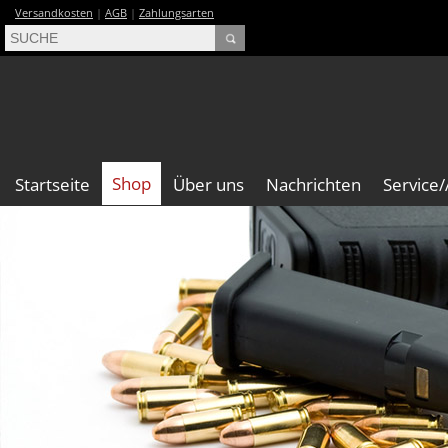
Versandkosten
|
AGB
|
Zahlungsarten
Shop
Startseite
Über uns
Nachrichten
Service