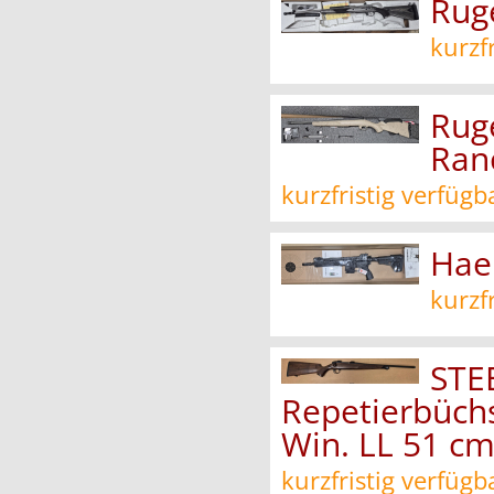
Ruge
kurzf
Rug
Ran
kurzfristig verfügb
Hae
kurzf
STE
Repetierbüchs
Win. LL 51 c
kurzfristig verfügb