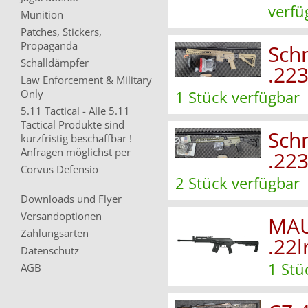
verfü
Munition
Patches, Stickers,
Propaganda
Sch
Schalldämpfer
.22
Law Enforcement & Military
Only
1 Stück verfügbar
5.11 Tactical - Alle 5.11
Tactical Produkte sind
Sch
kurzfristig beschaffbar !
Anfragen möglichst per
.22
Corvus Defensio
2 Stück verfügbar
Downloads und Flyer
Versandoptionen
MAU
Zahlungsarten
.22l
Datenschutz
1 Stü
AGB